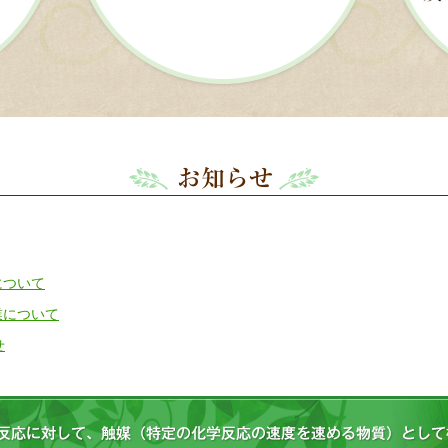
について
営業について
せ