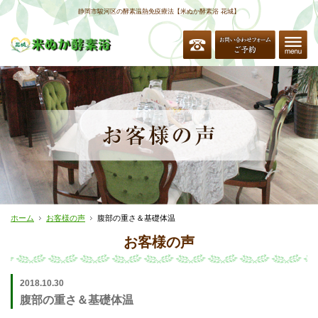
静岡市駿河区の酵素温熱免疫療法【米ぬか酵素浴 花城】
ホーム
お客様の声
腹部の重さ＆基礎体温
お客様の声
2018.10.30
腹部の重さ＆基礎体温