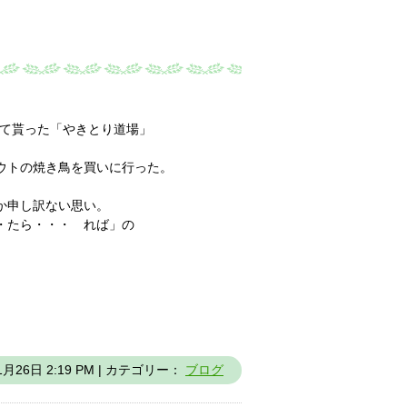
て貰った「やきとり道場」
ウトの焼き鳥を買いに行った。
か申し訳ない思い。
・たら・・・ れば」の
1月26日 2:19 PM | カテゴリー：
ブログ