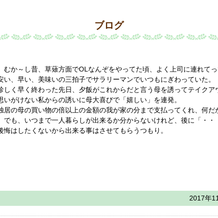
ブログ
むか～し昔、草薙方面でOLなんぞをやってた頃、よく上司に連れてっ
安い、早い、美味いの三拍子でサラリーマンでいつもにぎわっていた。
珍しく早く終わった先日、夕飯がこれからだと言う母を誘ってテイクア
思いがけない私からの誘いに母大喜びで「嬉しい」を連発。
独居の母の買い物の倍以上の金額の我が家の分まで支払ってくれ、何だ
でも、いつまで一人暮らしが出来るか分からないけれど、後に「・・
後悔はしたくないから出来る事はさせてもらうつもり。
2017年1