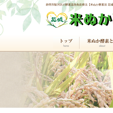
静岡市駿河区の酵素温熱免疫療法【米ぬか酵素浴 花