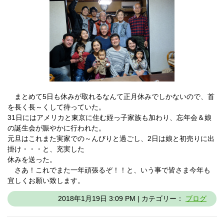
まとめて5日も休みが取れるなんて正月休みでしかないので、首
を長く長～くして待っていた。
31日にはアメリカと東京に住む姪っ子家族も加わり、忘年会＆娘
の誕生会が賑やかに行われた。
元旦はこれまた実家での～んびりと過ごし、2日は娘と初売りに出
掛け・・・と、充実した
休みを送った。
さあ！これでまた一年頑張るぞ！！と、いう事で皆さま今年も
宜しくお願い致します。
2018年1月19日 3:09 PM | カテゴリー：
ブログ