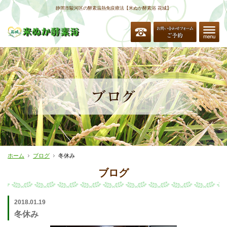
静岡市駿河区の酵素温熱免疫療法【米ぬか酵素浴 花城】
ホーム
ブログ
冬休み
ブログ
2018.01.19
冬休み