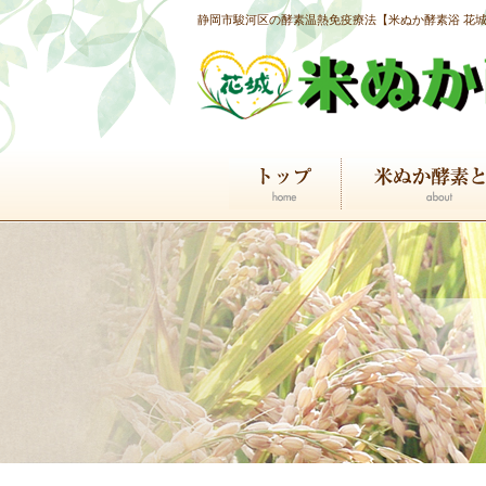
静岡市駿河区の酵素温熱免疫療法【米ぬか酵素浴 花