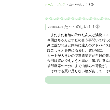
ホーム
ブログ
た～～のしい！！②
た～～のしい！！②
2018.03.01
またまた有給の取れた友人と浜松コス
今回はちゃんとナビの言う事聞いて行っ
列に並び開店と同時に達人のアドバイス
腹ごしらえを先に済ませ、買い物に。
カートが大きいので進路変更が至難の業
今回は買い控えようと思い、選びに選ん
後部座席の半分にまで山積みの荷物が。
それでも買い足りない物があって、そ