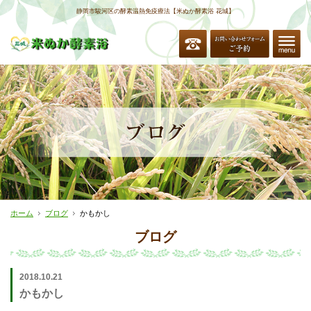
静岡市駿河区の酵素温熱免疫療法【米ぬか酵素浴 花城】
ホーム
ブログ
かもかし
ブログ
2018.10.21
かもかし