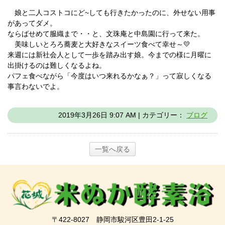
娘と二人コストコにど~しても行きたかったのに、外せない用事
があってダメ。
ならばせめて服織まで・・と、文珠庵と中島園に行って来た。
美味しいとろろ蕎麦と大好きなスイーツ食べて幸せ～💛
来週には新社会人として一歩を踏み出す娘。今までの様に月曜に
出掛けるのは難しくなるよね。
パフェ食べながら「今度はいつ来れるかなぁ？」って寂しくなる
事言わないでよ。
2019年3月26日 9:07 AM | カテゴリー：
ブログ
一覧へ戻る
〒422-8027 静岡市駿河区豊田2-1-25