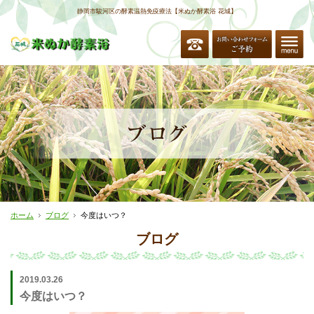
静岡市駿河区の酵素温熱免疫療法【米ぬか酵素浴 花城】
ホーム
ブログ
今度はいつ？
ブログ
2019.03.26
今度はいつ？