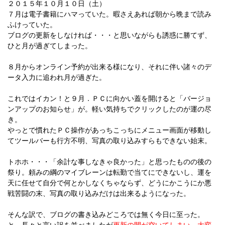
２０１５年１０月１０日（土）
７月は電子書籍にハマっていた。暇さえあれば朝から晩まで読み
ふけっていた。
ブログの更新をしなければ・・・と思いながらも誘惑に勝てず、
ひと月が過ぎてしまった。
８月からオンライン予約が出来る様になり、それに伴い諸々のデ
ータ入力に追われ月が過ぎた。
これではイカン！と９月．ＰＣに向かい蓋を開けると「バージョ
ンアップのお知らせ」が。軽い気持ちでクリックしたのが運の尽
き。
やっとで慣れたＰＣ操作があっちこっちにメニュー画面が移動し
てツールバーも行方不明、写真の取り込みすらもできない始末。
トホホ・・・「余計な事しなきゃ良かった」と思ったものの後の
祭り。頼みの綱のマイブレーンは転勤で当てにできないし、運を
天に任せて自分で何とかしなくちゃならず、どうにかこうにか悪
戦苦闘の末、写真の取り込みだけは出来るようになった。
そんな訳で、ブログの書き込みどころでは無く今日に至った。
と、長々と言い訳を並べましたが
更新の間が空いてしまい、大変