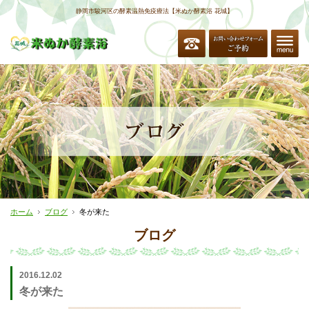
静岡市駿河区の酵素温熱免疫療法【米ぬか酵素浴 花城】
ホーム
ブログ
冬が来た
ブログ
2016.12.02
冬が来た