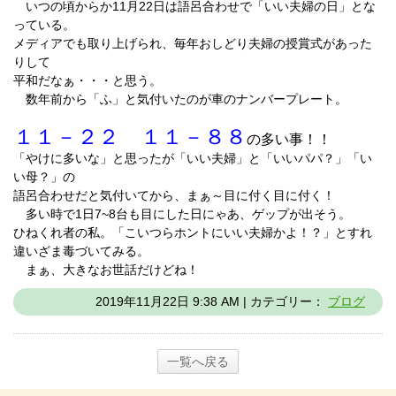
いつの頃からか11月22日は語呂合わせで「いい夫婦の日」とな
っている。
メディアでも取り上げられ、毎年おしどり夫婦の授賞式があった
りして
平和だなぁ・・・と思う。
数年前から「ふ」と気付いたのが車のナンバープレート。
１１－２２ １１－８８
の多い事！！
「やけに多いな」と思ったが「いい夫婦」と「いいパパ？」「い
い母？」の
語呂合わせだと気付いてから、まぁ～目に付く目に付く！
多い時で1日7~8台も目にした日にゃあ、ゲップが出そう。
ひねくれ者の私。「こいつらホントにいい夫婦かよ！？」とすれ
違いざま毒づいてみる。
まぁ、大きなお世話だけどね！
2019年11月22日 9:38 AM | カテゴリー：
ブログ
一覧へ戻る