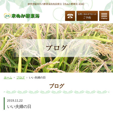
静岡市駿河区の酵素温熱免疫療法【米ぬか酵素浴 花城】
ホーム
ブログ
いい夫婦の日
ブログ
2019.11.22
いい夫婦の日