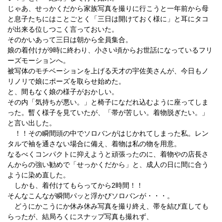
じゃあ、せっかくだから家族写真を撮りに行こうと一年前から母
と息子たちにはことごとく「三日は開けておく様に」と耳にタコ
が出来る位しつこく言っておいた。
そのかいあって三日は朝から全員集合。
娘の着付けが9時に終わり、小さい頃からお世話になっているフリ
ーズモーションへ。
被写体のモチベーションを上げる天才の宇佐美さんが、今日もノ
リノリで娘にポーズを取らせ始めた。
と、間もなく娘の様子がおかしい。
その内「気持ちが悪い。」と椅子になだれ込むように座ってしま
った。暫く様子を見ていたが、「帯が苦しい。着物脱ぎたい。」
と言い出した。
！！その瞬間頭の中でソロバンがはじかれてしまった私。レン
タルで袖を通さない場合に備え、着物は私の物を用意。
なるべくコンパクトに抑えようと頑張ったのに、着物やの店長さ
んからの強い勧めで「せっかくだから」と、成人の日に間に合う
ように染め直した。
しかも、着付けてもらってから2時間！！
そんなこんなが瞬間パッと浮かびソロバンが・・・。
どうにかこうにか休み休み写真を撮り終え、帯を結び直しても
らったが、結局ろくにスナップ写真も撮れず、