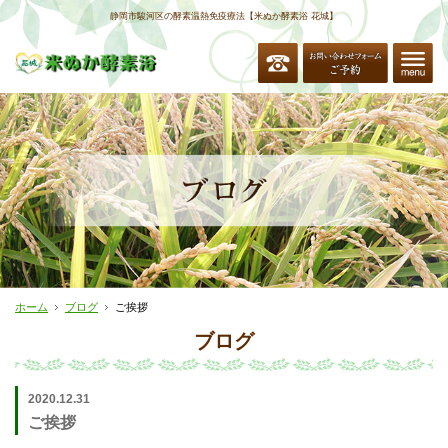
静岡市駿河区の酵素温熱免疫療法【米ぬか酵素浴 花城】
ホーム
ブログ
ご挨拶
ブログ
2020.12.31
ご挨拶