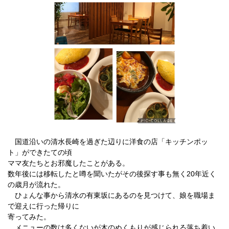
国道沿いの清水長崎を過ぎた辺りに洋食の店「キッチンポッ
ト」ができたての頃
ママ友たちとお邪魔したことがある。
数年後には移転したと噂を聞いたがその後探す事も無く20年近く
の歳月が流れた。
ひょんな事から清水の有東坂にあるのを見つけて、娘を職場ま
で迎えに行った帰りに
寄ってみた。
メニューの数は多くないが木のぬくもりが感じられる落ち着い