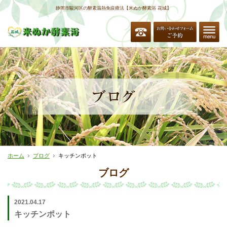
静岡市駿河区の酵素温熱免疫療法【米ぬか酵素浴 花城】
ホーム
ブログ
キッチンポット
ブログ
2021.04.17
キッチンポット