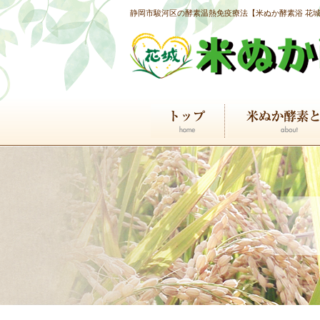
静岡市駿河区の酵素温熱免疫療法【米ぬか酵素浴 花