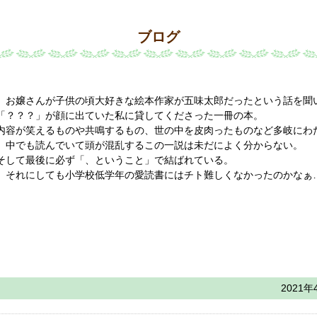
ブログ
お嬢さんが子供の頃大好きな絵本作家が五味太郎だったという話を聞
「？？？」が顔に出ていた私に貸してくださった一冊の本。
内容が笑えるものや共鳴するもの、世の中を皮肉ったものなど多岐にわ
中でも読んでいて頭が混乱するこの一説は未だによく分からない。
そして最後に必ず「、ということ」で結ばれている。
それにしても小学校低学年の愛読書にはチト難しくなかったのかなぁ
2021年