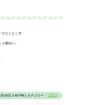
いてピンとこず
たり面白い。
…
4月24日 3:45 PM | カテゴリー：
ブログ