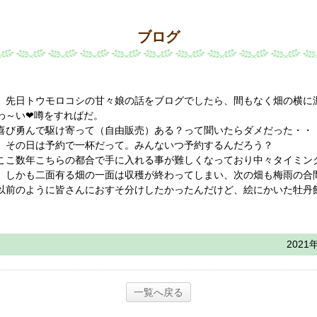
ブログ
先日トウモロコシの甘々娘の話をブログでしたら、間もなく畑の横に
わ～い❤噂をすればだ。
喜び勇んで駆け寄って（自由販売）ある？って聞いたらダメだった・・
その日は予約で一杯だって。みんないつ予約するんだろう？
ここ数年こちらの都合で手に入れる事が難しくなっており中々タイミン
しかも二面有る畑の一面は収穫が終わってしまい、次の畑も梅雨の合
以前のように皆さんにおすそ分けしたかったんだけど、絵にかいた牡丹
2021
一覧へ戻る