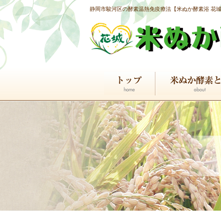
静岡市駿河区の酵素温熱免疫療法【米ぬか酵素浴 花