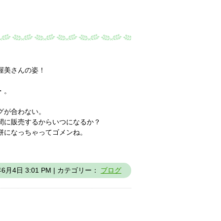
渥美さんの姿！
・。
グが合わない。
間に販売するからいつになるか？
餅になっちゃってゴメンね。
年6月4日 3:01 PM | カテゴリー：
ブログ