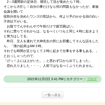
2～3週間前の定休日、寝坊して目が覚めたら７時。
そこから大忙し！自分の事だけなら何の問題もなかったが、家族
会議を開いて
役割分担を決めたワンズの世話から、何より手のかかる頭の白い
子供以下がいる。
お陰でてんやわんやで午前だけで疲労困ばい。
それに懲りてそれからは、なるべくいつもと同じ４時に起きよう
と努力はしてる。
昨日、主人を連れて大神先生の所にお邪魔してそんな話をした
ら、「僕の起床はAM３時。
それでも時間が足りなくて２時に起きて仕事をする事もある。」
とおっしゃったので、
「げっ！上には上がいた。」と思わず口から出てしまった。
恐れ入りました・・・。人前ではなるべくぶうたれません。
2021年11月2日 3:41 PM | カテゴリー：
ブログ
一覧へ戻る