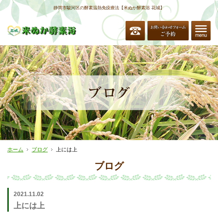
静岡市駿河区の酵素温熱免疫療法【米ぬか酵素浴 花城】
ホーム
ブログ
上には上
ブログ
2021.11.02
上には上