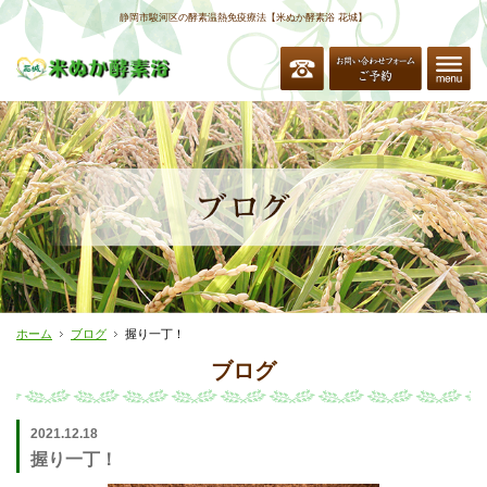
静岡市駿河区の酵素温熱免疫療法【米ぬか酵素浴 花城】
ホーム
ブログ
握り一丁！
ブログ
2021.12.18
握り一丁！