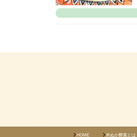
HOME
米ぬか酵素とは