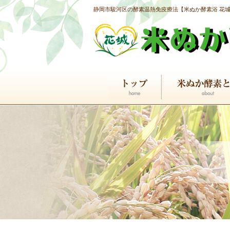
静岡市駿河区の酵素温熱免疫療法【米ぬか酵素浴 花