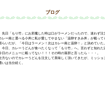
ブログ
先日「もり竹」にお邪魔した時は口がラーメンだったので、迷わず注
カレー南と選べる小丼に私が愛してやまない「温卵すきみ丼」が載って
揺らいだが、「今日はラーメン！次はカレー南と温卵！」と決めていた
今日、カレーうどんが食べたくなって「もり竹」へ。言わずと知れた
今日のメニューに載ってない！！！その時の落胆と言ったら・・・。
仕方ないのでカレーうどんを注文して美味しく頂いてきたが、ミッショ
通いは当分続く。