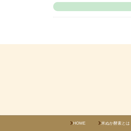
HOME
米ぬか酵素とは