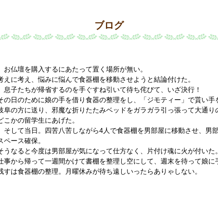
ブログ
お仏壇を購入するにあたって置く場所が無い。
考えに考え、悩みに悩んで食器棚を移動させようと結論付けた。
息子たちが帰省するのを手ぐすね引いて待ち侘びて、いざ決行！
その日のために娘の手を借り食器の整理をし、「ジモティー」で貰い手を
岐阜の方に送り、邪魔な折りたたみベッドをガラガラ引っ張って大通り
どこかの留学生にあげた。
そして当日。四苦八苦しながら4人で食器棚を男部屋に移動させ、男部
スペース確保。
そうなると今度は男部屋が気になって仕方なく、片付け魂に火が付いた
仕事から帰って一週間かけて書棚を整理し空にして、週末を待って娘に
残すは食器棚の整理。月曜休みが待ち遠しいったらありゃしない。