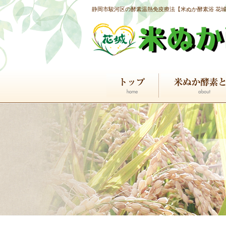
静岡市駿河区の酵素温熱免疫療法【米ぬか酵素浴 花