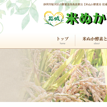
静岡市駿河区の酵素温熱免疫療法【米ぬか酵素浴 花